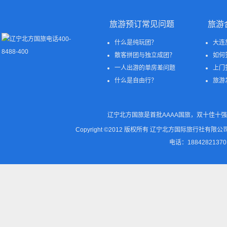
旅游预订常见问题
旅游
什么是纯玩团？
大连
散客拼团与独立成团？
如何
一人出游的单房差问题
上门
什么是自由行？
旅游
辽宁北方国旅是首批AAAA国旅，双十佳十强
Copyright ©2012 版权所有 辽宁北方国际旅行社
电话：18842821