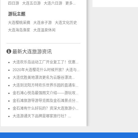
四日游
大连五日游
大连六日游
更多...
游玩主题
大连樱桃采摘
大连亲子游
大连文化历史
大连海岛渔家
大连温泉休闲
最新大连旅游资讯
大连欢乐岛运动工厂开业复工了！优惠...
2020年大连樱花什么时候开放？大连与...
大连优胜美地漂流更名为云磐谷漂流...
大连到沈阳方特欢乐世界乐园的直通车...
金石滩心悦岛最强图文介绍——游玩攻...
金石滩旅游导游导览图及金石滩景点分...
金石滩有什么好玩的？资深大连旅游小...
大连游通天下品牌是哪家旅行社？...