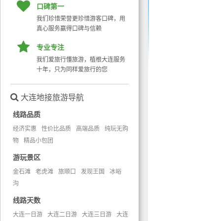
口碑第一
我们珍惜荣誉更珍惜游客口碑，用
真心服务赢得口碑与信赖
专业专注
我们爱旅行懂旅游，植根大连服务
十年，只为同样爱旅行的您
大连地接旅游导航
线路品质
经济实惠
性价比品质
高端品质
纯玩无购
物
精品小包团
游玩景区
金石滩
老虎滩
旅顺口
发现王国
冰峪
沟
线路天数
大连一日游
大连二日游
大连三日游
大连